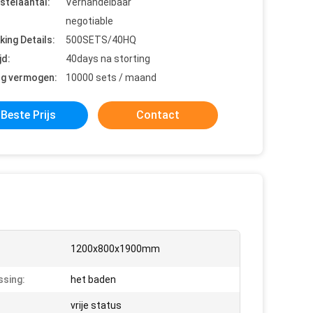
stelaantal:
Verhandelbaar
negotiable
king Details:
500SETS/40HQ
jd:
40days na storting
ng vermogen:
10000 sets / maand
Beste Prijs
Contact
1200x800x1900mm
sing:
het baden
vrije status