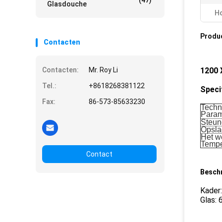
(47)
Glasdouche
Ho
Produ
Contacten
Contacten:
Mr. Roy Li
1200 
Tel.:
+8618268381122
Speci
Fax:
86-573-85633230
Techn
Param
Steun
Opsla
Het w
Tempe
Contact
Beschr
Kader:
Glas: