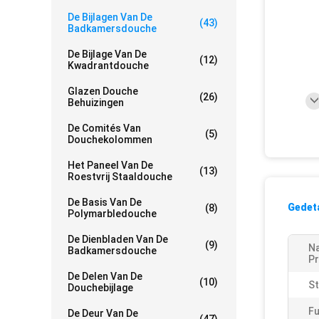
De Bijlagen Van De
(43)
Badkamersdouche
De Bijlage Van De
(12)
Kwadrantdouche
Glazen Douche
(26)
Behuizingen
De Comités Van
(5)
Douchekolommen
Het Paneel Van De
(13)
Roestvrij Staaldouche
De Basis Van De
Gedeta
(8)
Polymarbledouche
De Dienbladen Van De
(9)
N
Badkamersdouche
Pr
De Delen Van De
(10)
St
Douchebijlage
Fu
De Deur Van De