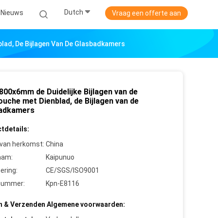
Dutch
Nieuws
Vraag een offerte aan
blad, De Bijlagen Van De Glasbadkamers
800x6mm de Duidelijke Bijlagen van de
ouche met Dienblad, de Bijlagen van de
adkamers
tdetails:
 van herkomst:
China
aam:
Kaipunuo
cering:
CE/SGS/ISO9001
nummer:
Kpn-E8116
n & Verzenden Algemene voorwaarden: