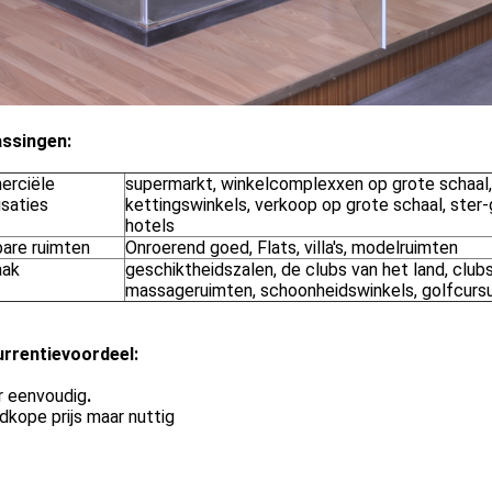
ssingen:
rciële
supermarkt, winkelcomplexxen op grote schaal,
isaties
kettingswinkels, verkoop op grote schaal, ster
hotels
are ruimten
Onroerend goed, Flats, villa's, modelruimten
aak
geschiktheidszalen, de clubs van het land, clubs
massageruimten, schoonheidswinkels, golfcurs
rrentievoordeel:
r eenvoudig
.
dkope prijs maar nuttig