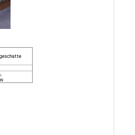
-geschatte
,
us