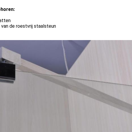
horen:
atten
 van de roestvrij staalsteun