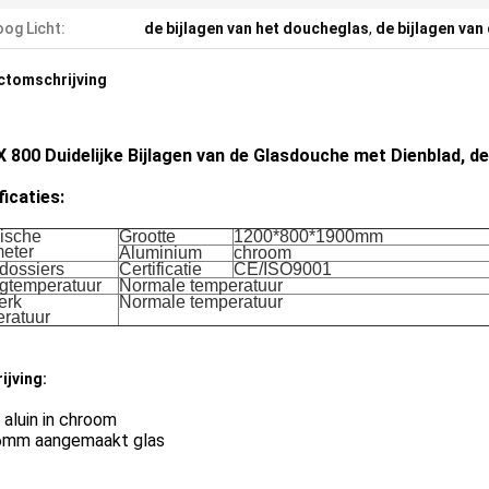
og Licht:
de bijlagen van het doucheglas
,
de bijlagen va
ctomschrijving
X 800 Duidelijke Bijlagen van de Glasdouche met Dienblad, d
ficaties:
ische
Grootte
1200*800*1900mm
eter
Aluminium
chroom
dossiers
Certificatie
CE/ISO9001
gtemperatuur
Normale temperatuur
erk
Normale temperatuur
ratuur
ijving:
 aluin in chroom
 6mm aangemaakt glas