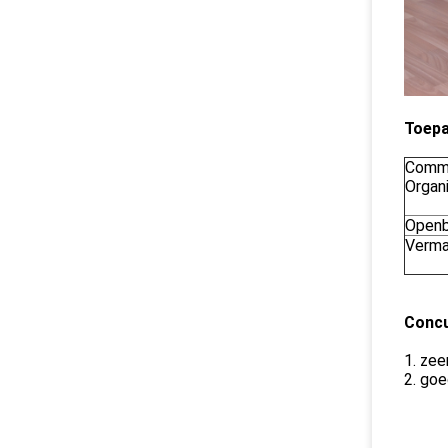
Toepa
Comme
Organ
Openb
Verm
Concu
1. zee
2. goe