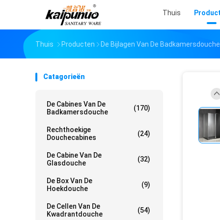
Thuis
Produc
Thuis
Producten
De Bijlagen Van De Badkamersdouche
Catagorieën
De Cabines Van De
(170)
Badkamersdouche
Rechthoekige
(24)
Douchecabines
De Cabine Van De
(32)
Glasdouche
De Box Van De
(9)
Hoekdouche
De Cellen Van De
(54)
Kwadrantdouche