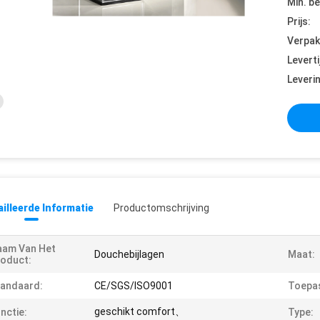
Min. be
Prijs:
Verpak
Leverti
Leveri
illeerde Informatie
Productomschrijving
aam Van Het
Douchebijlagen
Maat:
oduct:
andaard:
CE/SGS/ISO9001
Toepas
geschikt comfort、
nctie:
Type: