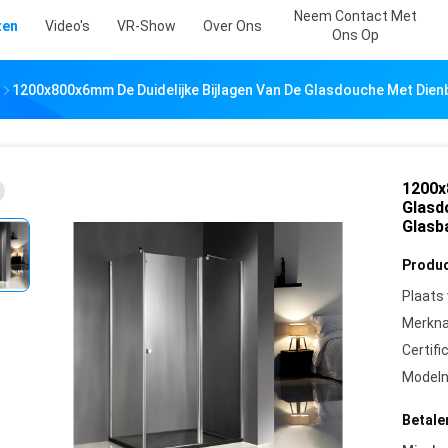
Neem Contact Met
ten
Video's
VR-Show
Over Ons
Ons Op
1200x800x6mm De Duidelijke Bijlagen Van De Glasdouche Met Dien
1200x
Glasd
Glasb
Produc
Plaats
Merkn
Certifi
Model
Betale