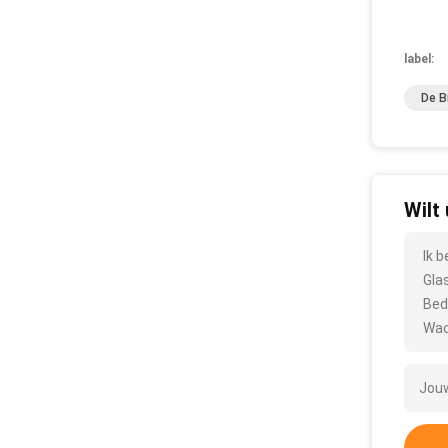
label:
De B
Wilt
Ik 
Gla
Bed
Wac