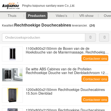
Pinghu kaipunuo sanitary ware Co.,Ltd.
Thuis
Producten
Video's
VR-show
Ove
Rechthoekige Douchecabines
Kwaliteit
leverancier.
(24)
1100x800x2150mm de Boxen van de de
Hoekdouche van de Maniermassage, Rechthoekige
Douchecabine met wit acryldienblad en dak
Contacteer ons
De witte ABS Cabines van de de Profielen
Rechthoekige Douche van het Dienbladchroom 1200
X 800 X 2250 mm
Contacteer ons
1200x800x2150mm Rechthoekige Douchecabines
15.5cm Dienblad
Contacteer ons
1200x800x2150mm Rechthoekige Douchecabines