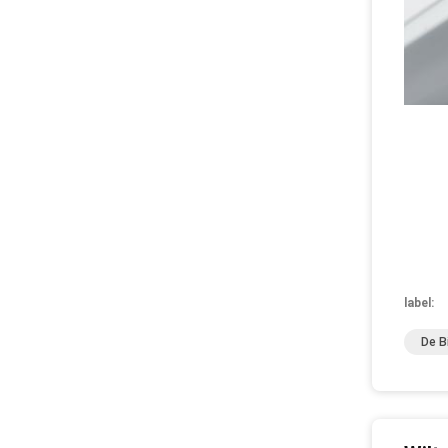
label:
De B