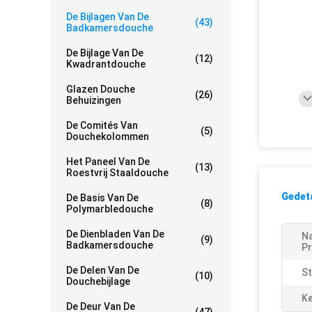
De Bijlagen Van De
(43)
Badkamersdouche
De Bijlage Van De
(12)
Kwadrantdouche
Glazen Douche
(26)
Behuizingen
De Comités Van
(5)
Douchekolommen
Het Paneel Van De
(13)
Roestvrij Staaldouche
Gedeta
De Basis Van De
(8)
Polymarbledouche
De Dienbladen Van De
N
(9)
Badkamersdouche
Pr
De Delen Van De
St
(10)
Douchebijlage
K
De Deur Van De