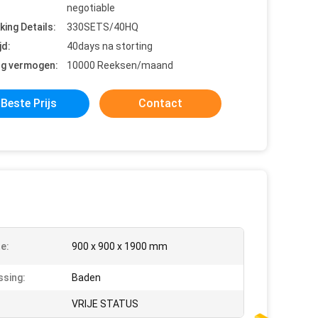
negotiable
king Details:
330SETS/40HQ
jd:
40days na storting
ng vermogen:
10000 Reeksen/maand
Beste Prijs
Contact
e:
900 x 900 x 1900 mm
sing:
Baden
VRIJE STATUS