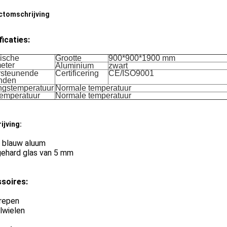
ctomschrijving
ficaties:
ische
Grootte
900*900*1900 mm
eter
Aluminium
zwart
steunende
Certificering
CE/ISO9001
nden
ngstemperatuur
Normale temperatuur
emperatuur
Normale temperatuur
ijving:
: blauw aluum
gehard glas van 5 mm
soires:
repen
lwielen