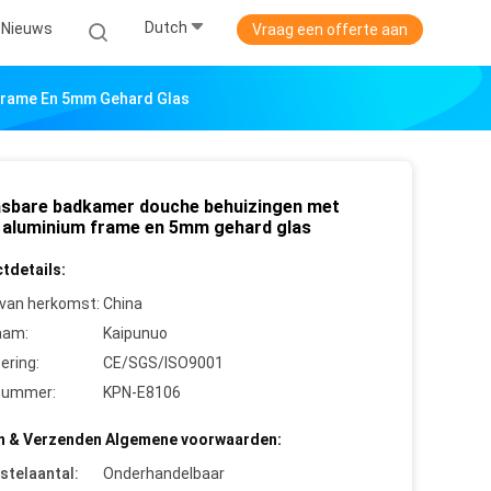
Dutch
Nieuws
Vraag een offerte aan
Frame En 5mm Gehard Glas
sbare badkamer douche behuizingen met
 aluminium frame en 5mm gehard glas
tdetails:
 van herkomst:
China
aam:
Kaipunuo
cering:
CE/SGS/ISO9001
nummer:
KPN-E8106
n & Verzenden Algemene voorwaarden:
stelaantal:
Onderhandelbaar