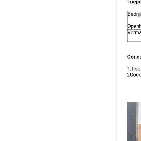
Toepa
Bedrij
Openb
Verm
Concu
1. hee
2Goed