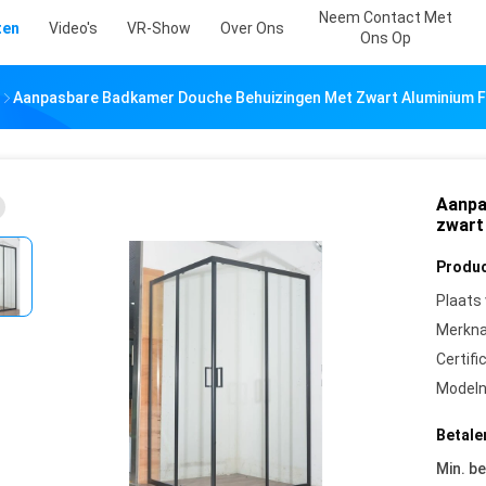
Neem Contact Met
ten
Video's
VR-Show
Over Ons
Ons Op
Aanpasbare Badkamer Douche Behuizingen Met Zwart Aluminium 
Aanpa
zwart
Produc
Plaats
Merkn
Certifi
Model
Betale
Min. be