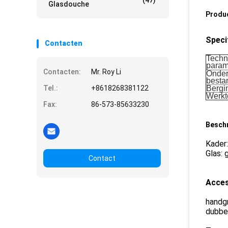
(47)
Glasdouche
Produ
Speci
Contacten
Techn
param
Contacten:
Mr. Roy Li
Onder
besta
Tel.:
+8618268381122
Bergi
Werkt
Fax:
86-573-85633230
Beschr
Kader
Glas: 
Contact
Acces
handg
dubbe