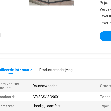
Prijs:
Verpak
Leverti
Leveri
illeerde Informatie
Productomschrijving
aam Van Het
Douchewanden
Groott
oduct:
andaard:
CE/SGS/ISO9001
Toepas
Handig、comfort
enmerken:
Type: