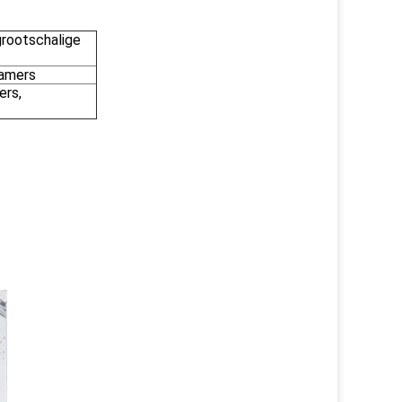
grootschalige
kamers
ers,