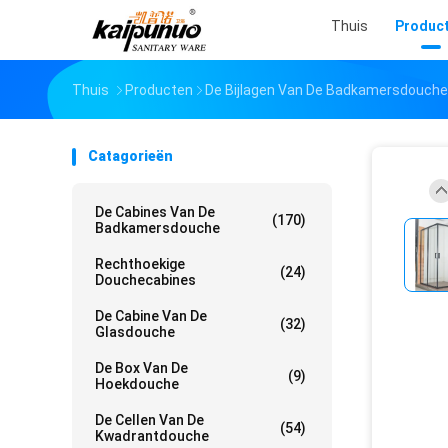
Thuis
Produc
Thuis
Producten
De Bijlagen Van De Badkamersdouche
Catagorieën
De Cabines Van De
(170)
Badkamersdouche
Rechthoekige
(24)
Douchecabines
De Cabine Van De
(32)
Glasdouche
De Box Van De
(9)
Hoekdouche
De Cellen Van De
(54)
Kwadrantdouche