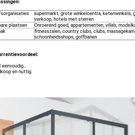
ssingen:
fsorganisaties
supermarkt, grote winkelcentra, ketenwinkels, 
verkoop, hotels met sterren
are plaatsen
Onroerend goed, appartementen, villa's, model
aak
fitnesszalen, country clubs, clubs, massagekam
schoonheidsshops, golfbanen
rrentievoordeel:
l eenvoudig.
.
koop en nuttig.