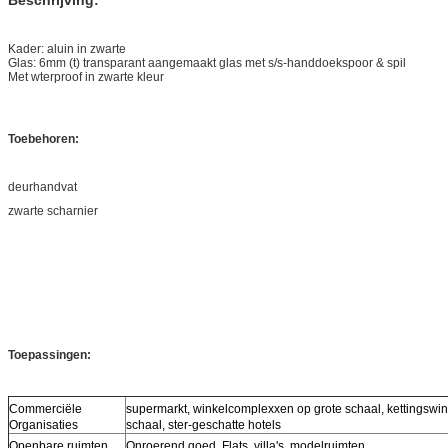
Beschrijving:
Kader: aluin in zwarte
Glas: 6mm (t) transparant aangemaakt glas met s/s-handdoekspoor & spil
Met wterproof in zwarte kleur
Toebehoren:
deurhandvat
zwarte scharnier
Toepassingen:
Commerciële
supermarkt, winkelcomplexxen op grote schaal, kettingswin
Organisaties
schaal, ster-geschatte hotels
Openbare ruimten
Onroerend goed, Flats, villa's, modelruimten