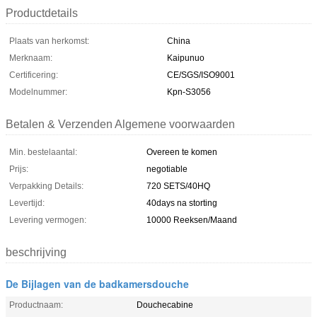
Productdetails
Plaats van herkomst:
China
Merknaam:
Kaipunuo
Certificering:
CE/SGS/ISO9001
Modelnummer:
Kpn-S3056
Betalen & Verzenden Algemene voorwaarden
Min. bestelaantal:
Overeen te komen
Prijs:
negotiable
Verpakking Details:
720 SETS/40HQ
Levertijd:
40days na storting
Levering vermogen:
10000 Reeksen/Maand
beschrijving
De Bijlagen van de badkamersdouche
Productnaam:
Douchecabine