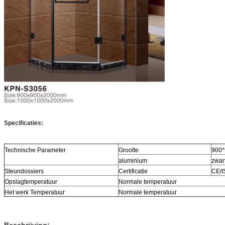
Specificaties:
Technische Parameter
Grootte
900
aluminium
zwar
Steundossiers
Certificatie
CE/
Opslagtemperatuur
Normale temperatuur
Het werk Temperatuur
Normale temperatuur