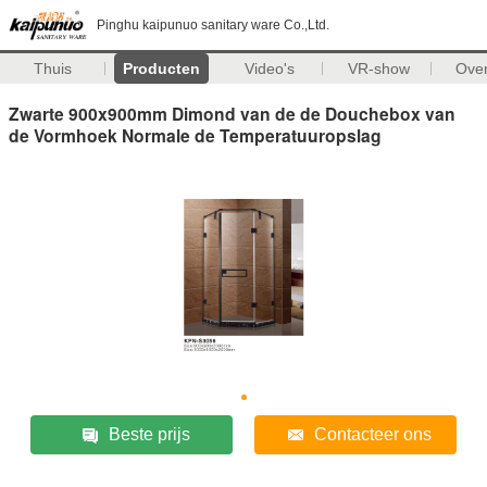
Pinghu kaipunuo sanitary ware Co.,Ltd.
Thuis
Producten
Video's
VR-show
Ove
Zwarte 900x900mm Dimond van de de Douchebox van
de Vormhoek Normale de Temperatuuropslag
Beste prijs
Contacteer ons