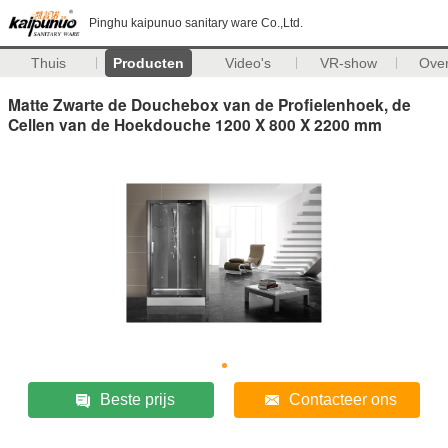
Pinghu kaipunuo sanitary ware Co.,Ltd.
Thuis
Producten
Video's
VR-show
Ove
Matte Zwarte de Douchebox van de Profielenhoek, de
Cellen van de Hoekdouche 1200 X 800 X 2200 mm
Beste prijs
Contacteer ons