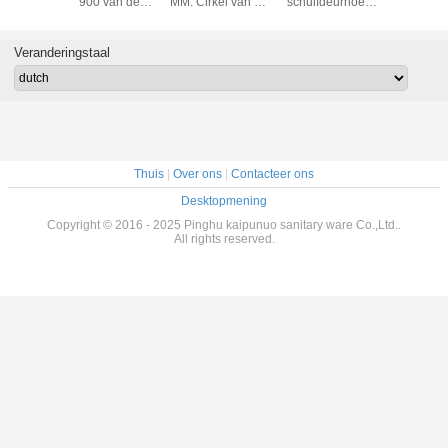
ustingen
900 van de
MM. Cirkel van de
schuifdeurhoek
Profielen
 de
Douchecabines
kwadrantdouche
voor Ster
Rechthoeki
che SGS
van de
de Grijze
Geschatte
1200 X 9
9001
Dienbladhoek
Profielen van
Hotels/Onroerend
Douchebi
Veranderingstaal
icatie
Certificatie
Dienbladchrome
goed
Thuis
|
Over ons
|
Contacteer ons
Desktopmening
Copyright © 2016 - 2025 Pinghu kaipunuo sanitary ware Co.,Ltd..
All rights reserved.