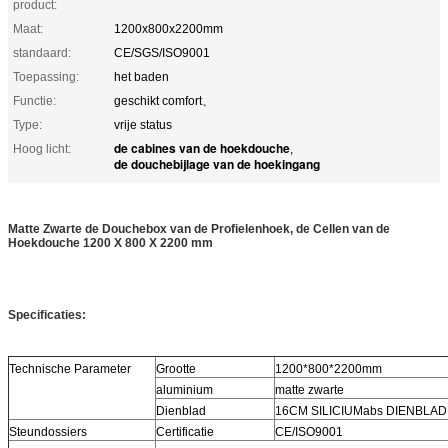
product:
Maat:
1200x800x2200mm
standaard:
CE/SGS/ISO9001
Toepassing:
het baden
Functie:
geschikt comfort、
Type:
vrije status
de cabines van de hoekdouche
Hoog licht:
,
de douchebijlage van de hoekingang
Matte Zwarte de Douchebox van de Profielenhoek, de Cellen van de
Hoekdouche 1200 X 800 X 2200 mm
Specificaties:
Technische Parameter
Grootte
1200*800*2200mm
aluminium
matte zwarte
Dienblad
16CM
SILICIUMabs DIENBLAD
Steundossiers
Certificatie
CE/ISO9001