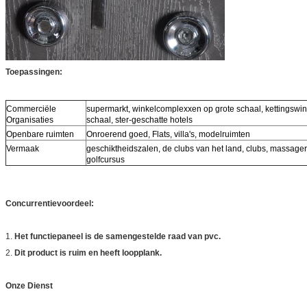
Toepassingen:
Commerciële
supermarkt, winkelcomplexxen op grote schaal, kettingswin
Organisaties
schaal, ster-geschatte hotels
Openbare ruimten
Onroerend goed, Flats, villa's, modelruimten
Vermaak
geschiktheidszalen, de clubs van het land, clubs, massage
golfcursus
Concurrentievoordeel:
1.
Het functiepaneel is de samengestelde raad van pvc.
2.
Dit product is ruim en heeft loopplank.
Onze Dienst