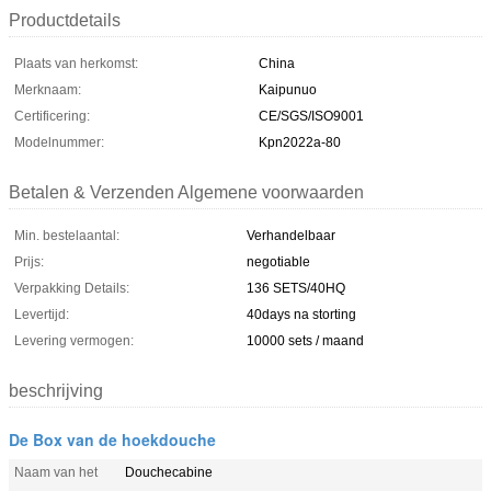
Productdetails
Plaats van herkomst:
China
Merknaam:
Kaipunuo
Certificering:
CE/SGS/ISO9001
Modelnummer:
Kpn2022a-80
Betalen & Verzenden Algemene voorwaarden
Min. bestelaantal:
Verhandelbaar
Prijs:
negotiable
Verpakking Details:
136 SETS/40HQ
Levertijd:
40days na storting
Levering vermogen:
10000 sets / maand
beschrijving
De Box van de hoekdouche
Naam van het
Douchecabine