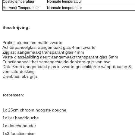
Opslagtemperatuur
Normale temperatuur
Het werk Temperatuur
Normale temperatuur
Beschrijving:
Profiel: aluminium matte zwarte
Achterpaneelglas: aangemaakt glas 4mm zwarte
Zijglas: aangemaakt transparant glas 4mm
Vaste glass&sliding deur: aangemaakt transparant glas 5mm
Functiepaneel: het samengestelde donkere grijs van pvc
Dak: 6mm aangemaakt glas in zwarte geschilderde w/top-douche &
ventilatordekking
Dienblad: abs grijs
Toebehoren:
1x 25cm chroom hoogste douche
1x1jet handdouche
1x-douchehouder
1x3 functiesmixer