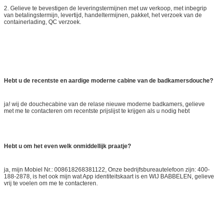
2. Gelieve te bevestigen de leveringstermijnen met uw verkoop, met inbegrip
van betalingstermijn, levertijd, handeltermijnen, pakket, het verzoek van de
containerlading, QC verzoek.
Hebt u de recentste en aardige moderne cabine van de badkamersdouche?
ja! wij de douchecabine van de relase nieuwe moderne badkamers, gelieve
met me te contacteren om recentste prijslijst te krijgen als u nodig hebt
Hebt u om het even welk onmiddellijk praatje?
ja, mijn Mobiel Nr.: 008618268381122, Onze bedrijfsbureautelefoon zijn: 400-
188-2878, is het ook mijn wat App identiteitskaart is en WIJ BABBELEN, gelieve
vrij te voelen om me te contacteren.