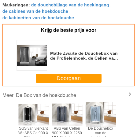
de douchebijlage van de hoekingang
Markeringen:
,
de cabines van de hoekdouche
,
de kabinetten van de hoekdouche
Krijg de beste prijs voor
Matte Zwarte de Douchebox van
de Profielenhoek, de Cellen van
de Hoekdouche 1200 X 800 X
2200 mm
Doorgaan
De Box van de hoekdouche
Meer
vindende
SGS van vierkant
ABS van Cellen
De Douchebox
De matte 
e van de
Wit ABS Ce 900 X
900 X 900 X 2250
van de
Gang v