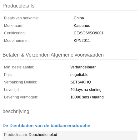
Productdetails
Plaats van herkomst:
China
Merknaam:
Kaipunuo
Certificering:
CE/SGS/ISO9001
Modelnummer:
KPN2011
Betalen & Verzenden Algemene voorwaarden
Min. bestelaantal:
Verhandelbaar
Prijs:
negotiable
Verpakking Details:
SETS/40HQ
Levertijd:
40days na storting
Levering vermogen:
10000 sets / maand
beschrijving
De Dienbladen van de badkamersdouche
Productnaam:
Douchedienblad