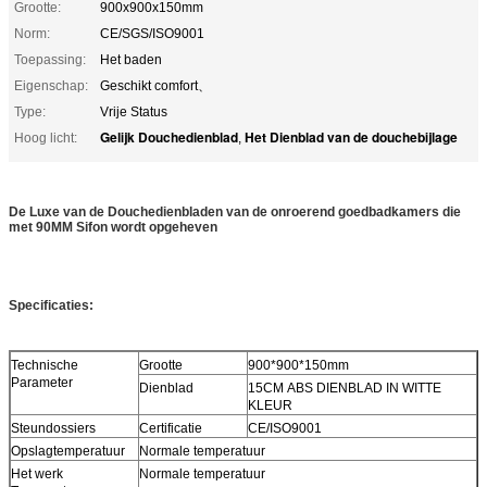
Grootte:
900x900x150mm
Norm:
CE/SGS/ISO9001
Toepassing:
Het baden
Eigenschap:
Geschikt comfort、
Type:
Vrije Status
Gelijk Douchedienblad
Het Dienblad van de douchebijlage
Hoog licht:
,
De Luxe van de Douchedienbladen van de onroerend goedbadkamers die
met 90MM Sifon wordt opgeheven
Specificaties:
Technische
Grootte
900*900*150mm
Parameter
Dienblad
15CM
ABS DIENBLAD IN WITTE
KLEUR
Steundossiers
Certificatie
CE/ISO9001
Opslagtemperatuur
Normale temperatuur
Het werk
Normale temperatuur