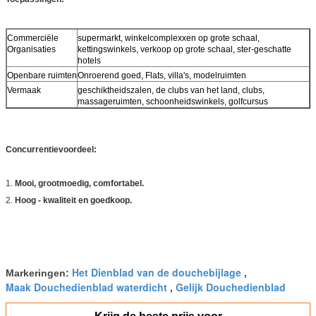
Commerciële
supermarkt, winkelcomplexxen op grote schaal,
Organisaties
kettingswinkels, verkoop op grote schaal, ster-geschatte
hotels
Openbare ruimten
Onroerend goed, Flats, villa's, modelruimten
Vermaak
geschiktheidszalen, de clubs van het land, clubs,
massageruimten, schoonheidswinkels, golfcursus
Concurrentievoordeel:
1.
Mooi, grootmoedig, comfortabel.
2.
Hoog - kwaliteit en goedkoop.
Het Dienblad van de douchebijlage
Markeringen:
,
Maak Douchedienblad waterdicht
Gelijk Douchedienblad
,