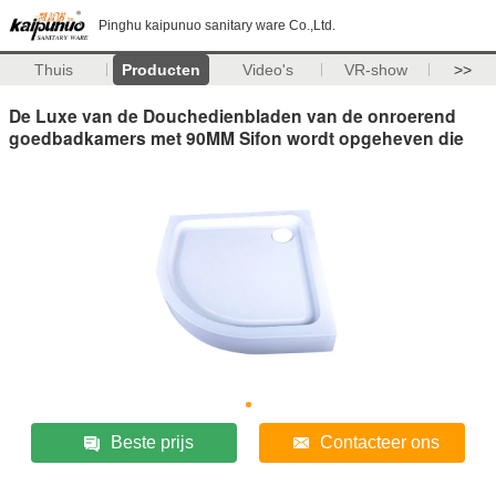
Pinghu kaipunuo sanitary ware Co.,Ltd.
Thuis
Producten
Video's
VR-show
>>
De Luxe van de Douchedienbladen van de onroerend
goedbadkamers met 90MM Sifon wordt opgeheven die
Beste prijs
Contacteer ons