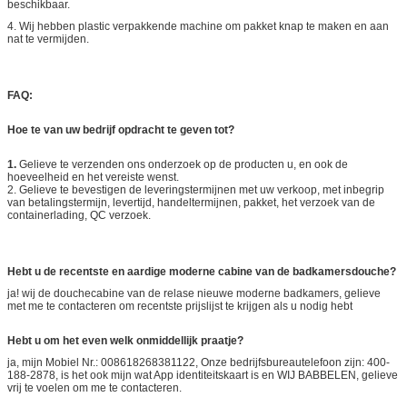
beschikbaar.
4. Wij hebben plastic verpakkende machine om pakket knap te maken en aan
nat te vermijden.
FAQ:
Hoe te van uw bedrijf opdracht te geven tot?
1.
Gelieve te verzenden ons onderzoek op de producten u, en ook de
hoeveelheid en het vereiste wenst.
2. Gelieve te bevestigen de leveringstermijnen met uw verkoop, met inbegrip
van betalingstermijn, levertijd, handeltermijnen, pakket, het verzoek van de
containerlading, QC verzoek.
Hebt u de recentste en aardige moderne cabine van de badkamersdouche?
ja! wij de douchecabine van de relase nieuwe moderne badkamers, gelieve
met me te contacteren om recentste prijslijst te krijgen als u nodig hebt
Hebt u om het even welk onmiddellijk praatje?
ja, mijn Mobiel Nr.: 008618268381122, Onze bedrijfsbureautelefoon zijn: 400-
188-2878, is het ook mijn wat App identiteitskaart is en WIJ BABBELEN, gelieve
vrij te voelen om me te contacteren.