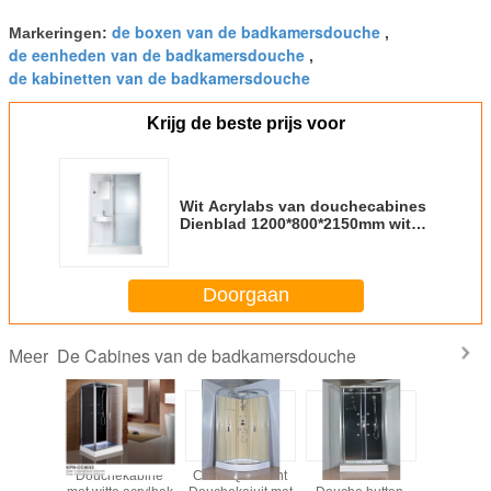
de boxen van de badkamersdouche
Markeringen:
,
de eenheden van de badkamersdouche
,
de kabinetten van de badkamersdouche
Krijg de beste prijs voor
Wit Acrylabs van douchecabines
Dienblad 1200*800*2150mm wit
aluminium
Doorgaan
De Cabines van de badkamersdouche
Meer
Quadrant
Douchekabine
Circle Quadrant
Badkamer
850 X 850