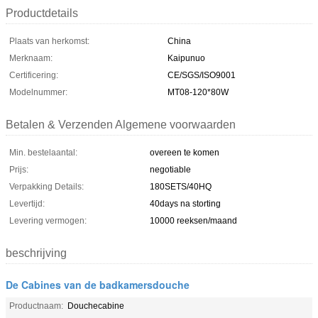
Productdetails
Plaats van herkomst:
China
Merknaam:
Kaipunuo
Certificering:
CE/SGS/ISO9001
Modelnummer:
MT08-120*80W
Betalen & Verzenden Algemene voorwaarden
Min. bestelaantal:
overeen te komen
Prijs:
negotiable
Verpakking Details:
180SETS/40HQ
Levertijd:
40days na storting
Levering vermogen:
10000 reeksen/maand
beschrijving
De Cabines van de badkamersdouche
Productnaam:
Douchecabine