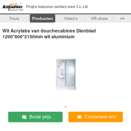
Pinghu kaipunuo sanitary ware Co.,Ltd.
Thuis
Producten
Video's
VR-show
>>
Wit Acrylabs van douchecabines Dienblad
1200*800*2150mm wit aluminium
Beste prijs
Contacteer ons