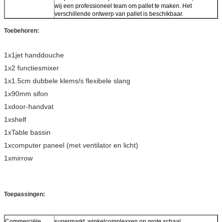
wij een professioneel team om pallet te maken. Het
verschillende ontwerp van pallet is beschikbaar.
Toebehoren:
1x1jet handdouche
1x2 functiesmixer
1x1.5cm dubbele klems/s flexibele slang
1x90mm sifon
1xdoor-handvat
1xshelf
1xTable bassin
1xcomputer paneel (met ventilator en licht)
1xmirrow
Toepassingen:
Commerciële
supermarkt, winkelcomplexxen op grote schaal,